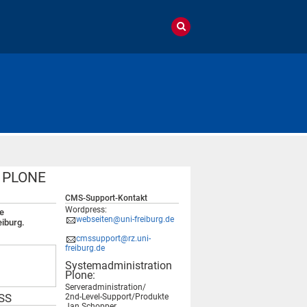
m PLONE
CMS-Support-Kontakt
Wordpress:
e
webseiten@uni-freiburg.de
eiburg.
cmssupport@rz.uni-
freiburg.de
Systemadministration
Plone:
Serveradministration/
SS
2nd-Level-Support/Produkte
Jan Schopper