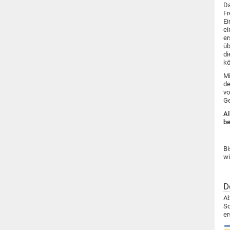
Da
Fr
Ei
ei
er
üb
di
kö
Mi
de
vo
Ge
Al
be
Bi
wi
D
Ab
Sc
er