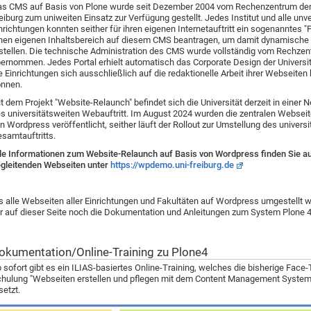
s CMS auf Basis von Plone wurde seit Dezember 2004 vom Rechenzentrum der 
eiburg zum uniweiten Einsatz zur Verfügung gestellt. Jedes Institut und alle unv
nrichtungen konnten seither für ihren eigenen Internetauftritt ein sogenanntes "P
nen eigenen Inhaltsbereich auf diesem CMS beantragen, um damit dynamische
stellen. D
ie technische Administration des CMS wurde vollständig vom Rechze
ernommen. Jedes Portal erhielt automatisch das Corporate Design
der Universi
e Einrichtungen sich ausschließlich auf die redaktionelle Arbeit ihrer Webseiten
nnen.
t dem Projekt "Website-Relaunch" befindet sich die Universität derzeit in einer
s universitätsweiten Webauftritt. Im August 2024 wurden die zentralen Webseit
n Wordpress veröffentlicht, seither läuft der Rollout zur Umstellung des universi
samtauftritts.
le Informationen zum Website-Relaunch auf Basis von Wordpress finden Sie a
gleitenden Webseiten unter
https://wpdemo.uni-freiburg.de
s alle Webseiten aller Einrichtungen und Fakultäten auf Wordpress umgestellt w
r auf dieser Seite noch die Dokumentation und Anleitungen zum System Plone 4 
okumentation/Online-Training zu Plone4
 sofort gibt es ein ILIAS-basiertes Online-Training, welches die bisherige Face
hulung "Webseiten erstellen und pflegen mit dem Content Management System
setzt.