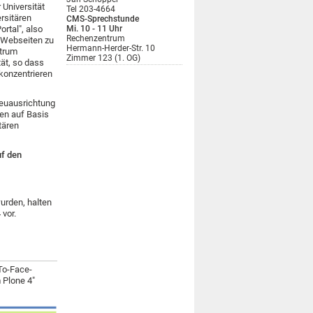
Universität
Tel 203-4664
ersitären
CMS-Sprechstunde
ortal", also
Mi. 10 - 11 Uhr
Rechenzentrum
 Webseiten zu
Hermann-Herder-Str. 10
ntrum
Zimmer 123 (1. OG)
tät, so dass
 konzentrieren
 Neuausrichtung
en auf Basis
tären
uf den
urden, halten
vor.
-To-Face-
 Plone 4"