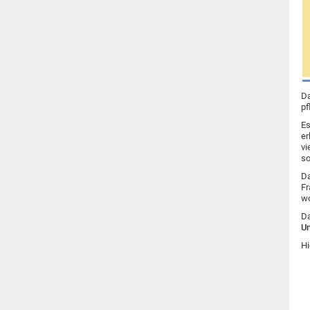
Da
pf
Es
er
vi
so
Da
Fr
wo
Da
Un
Hi