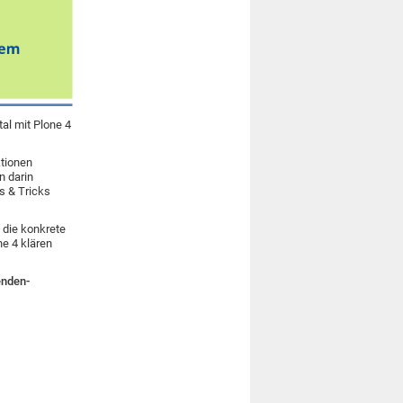
al mit Plone 4
ktionen
n darin
ps & Tricks
 die konkrete
e 4 klären
enden-